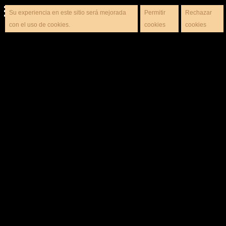
Su experiencia en este sitio será mejorada
Permitir
Rechazar
con el uso de cookies.
cookies
cookies