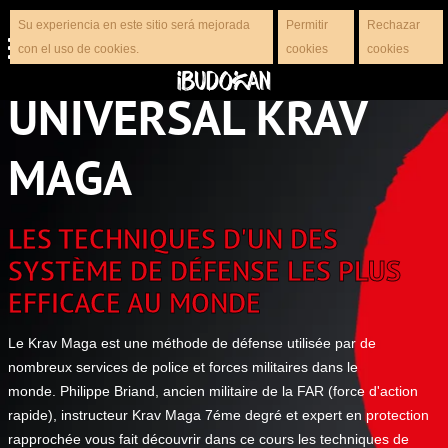
Su experiencia en este sitio será mejorada
Permitir
Rechazar
con el uso de cookies.
cookies
cookies
UNIVERSAL KRAV
MAGA
LES TECHNIQUES D'UN DES
SYSTÈME DE DÉFENSE LES PLUS
EFFICACE AU MONDE
Le Krav Maga est une méthode de défense utilisée par de
nombreux services de police et forces militaires dans le
monde. Philippe Briand, ancien militaire de la FAR (force d'action
rapide), instructeur Krav Maga 7éme degré et expert en protection
rapprochée vous fait découvrir dans ce cours les techniques de