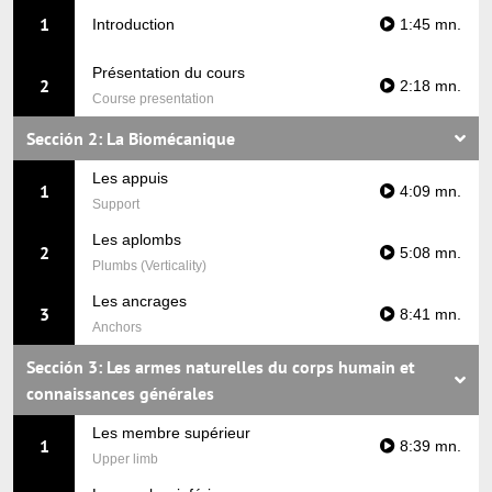
1
Introduction
1:45 mn.
Présentation du cours
2
2:18 mn.
Course presentation
Sección 2: La Biomécanique
Les appuis
1
4:09 mn.
Support
Les aplombs
2
5:08 mn.
Plumbs (Verticality)
Les ancrages
3
8:41 mn.
Anchors
Sección 3: Les armes naturelles du corps humain et
connaissances générales
Les membre supérieur
1
8:39 mn.
Upper limb