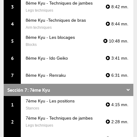
8ème Kyu - Techniques de jambes
3
8:42 mn.
Legs techniques
8ème Kyu -Techniques de bras
4
8:44 mn.
Arm techniques
8ème Kyu - Les blocages
5
10:48 mn.
Blocks
6
8ème Kyu - Ido Geiko
3:41 mn.
7
8ème Kyu - Renraku
6:31 mn.
Sección 7: 7ème Kyu
7ème Kyu - Les positions
1
4:15 mn.
Stances
7ème Kyu - Techniques de jambes
2
2:28 mn.
Legs techniques