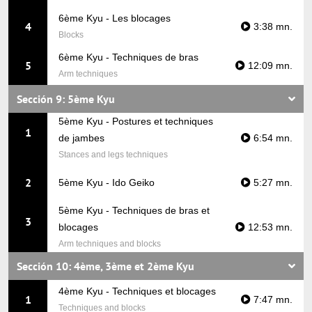
6ème Kyu - Les blocages
4
3:38 mn.
Blocks
6ème Kyu - Techniques de bras
5
12:09 mn.
Arm techniques
Sección 9: 5ème Kyu
5ème Kyu - Postures et techniques
1
de jambes
6:54 mn.
Stances and legs techniques
2
5ème Kyu - Ido Geiko
5:27 mn.
5ème Kyu - Techniques de bras et
3
blocages
12:53 mn.
Arm techniques and blocks
Sección 10: 4ème, 3ème et 2ème Kyu
4ème Kyu - Techniques et blocages
1
7:47 mn.
Techniques and blocks