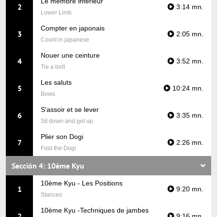
Le membre inférieur
2
3:14 mn.
Lower Limb
Compter en japonais
3
2:05 mn.
Count in japanese
Nouer une ceinture
4
3:52 mn.
Tie a belt
Les saluts
5
10:24 mn.
Bows
S'assoir et se lever
6
3:35 mn.
Sit down and get up
Plier son Dogi
7
2:26 mn.
Fold the Dogi
Sección 4: 10ème Kyu
10ème Kyu - Les Positions
1
9:20 mn.
Stances
10ème Kyu -Techniques de jambes
2
9:16 mn.