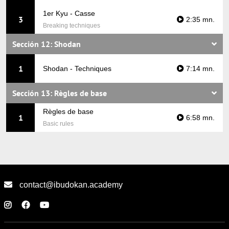
1er Kyu - Casse
3
2:35 mn.
Breaking techniques
Sección 12: Shodan
1
Shodan - Techniques
7:14 mn.
Sección 13: Règles de base
Règles de base
1
6:58 mn.
Basic rules
contact@ibudokan.academy