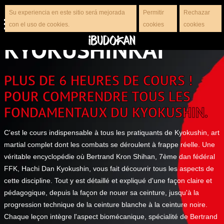
Su experiencia en este sitio será mejorada
Permitir
Rechazar
con el uso de cookies.
cookies
cookies
KYOKUSHINKAI
PLUS DE 6 HEURES DE COURS !
POUR COMPRENDRE TOUS LES
FONDAMENTAUX DU KYOKUSHIN.
C'est le cours indispensable à tous les pratiquants de Kyokushin, art
martial complet dont les combats se déroulent à frappe réelle. Une
véritable encyclopédie où Bertrand Kron Shihan, 7ème dan fédéral
FFK, Hachi Dan Kyokushin, vous fait découvrir tous les aspects de
cette discipline. Tout y est détaillé et expliqué d'une façon claire et
pédagogique, depuis la façon de nouer sa ceinture, jusqu'à la
progression technique de la ceinture blanche à la ceinture noire.
Chaque leçon intègre l'aspect biomécanique, spécialité de Bertrand