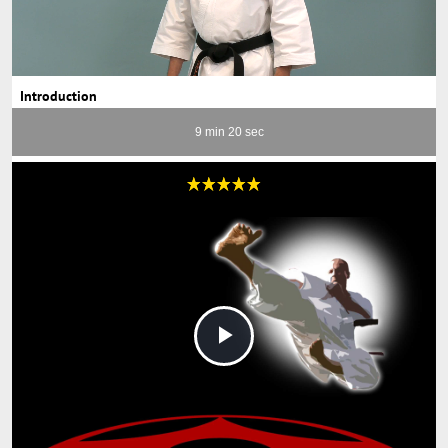
Loaded
:
Unmute
94.65%
Introduction
9 min 20 sec
Play
Video