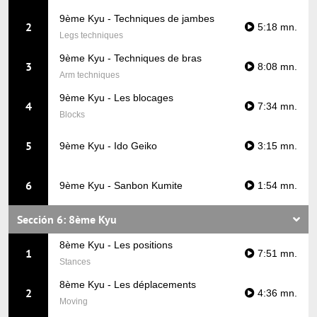
9ème Kyu - Techniques de jambes
2
5:18 mn.
Legs techniques
9ème Kyu - Techniques de bras
3
8:08 mn.
Arm techniques
9ème Kyu - Les blocages
4
7:34 mn.
Blocks
5
9ème Kyu - Ido Geiko
3:15 mn.
6
9ème Kyu - Sanbon Kumite
1:54 mn.
Sección 6: 8ème Kyu
8ème Kyu - Les positions
1
7:51 mn.
Stances
8ème Kyu - Les déplacements
2
4:36 mn.
Moving