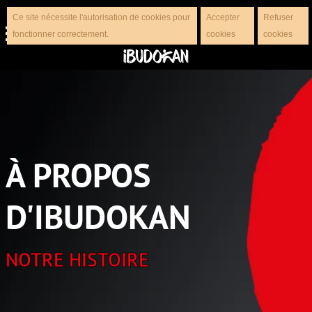
Ce site nécessite l'autorisation de cookies pour
Accepter
Refuser
fonctionner correctement.
cookies
cookies
À PROPOS
D'IBUDOKAN
NOTRE HISTOIRE